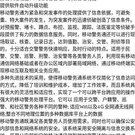
提供软件自动升级功能
移动警务通为紧急和突发事件的处理提供了信息依据，可避免
重、特大案件的发生，为突发案件的迅速侦破创造了信息条件。
对预报警、堵卡、蹲点、布控、监视、跟踪、法医鉴定等侦破手
段提供了有力的数据信息服务。同时，移动警务通还可以进行现
场取证、核查、记录日志，达到值勤、治安、交管、刑侦等目
的，十分适合交警警务快速响应，及时行动的特点。适用于民
警、交警、巡警、刑警、治安警等各类警务人员，利用现有移动
通信网络基础或者在办公区域内部署局域网络，通过移动终端实
现移动互联及相关业务应用。
多种先进技术的采用，使得移动警务通系统不仅简化了信息访问
的方式，降低了培训和维护成本，增加了工作效率，而且系统具
有很大的灵活性和适应性，实现了一个可以跨平台跨应用的操作
强大的移动警务处理平台。它可以 应用于交警、户籍警、巡
警、和社区警务各种不同的警种; 适应Wifi以及4Ｇ全网通无线网
络;整合不同地理位置的多种数据库平台上的数据
移动警务通既满足各类警务人员使用需求，同时也可以确保公安
内部信息和网络系统的安全。该系统采用安全隔离与信息交换系