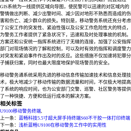
GIS系统为一线提供区域向导图，使民警可以迅速的对区域内的
警情做出判断、减少出警时间、减少因对地形不熟悉而造成的伤
害和伤亡、减少群众的损失。特别是，移动警务系统还充分考虑
了公安工作的突发性、紧迫性强以及公安工作危险性大的特点，
为警务工作者提供了紧急状况下，迅速和及时处理事故的机制。
方案还和公安统一指挥系统进行了无缝的连接，加强了公安指挥
部门对现场情况的了解和控制，可以及时有效的指挥和调度警力
对突发和紧迫事件作出及时的反应。这些措施不仅加速将犯罪分
子捕获归案，同时也最大限度地保护现场警员的安全。
移动警务通系统采用先进的移动信息传输加速技术和信息处理技
术，极大地减少了移动传输的数据流量和时间，不仅极大地提高
了系统的响应时间，也为公安部门交警、巡警、社区警务等提供
了一种快捷、方便和低运行成本的解决方案。
相关标签
U9100移动警务终端
,
上一条：
蓝畅科技5.5寸超大屏手持终端S60不干胶一体打印终端
下一条：
浅析蓝畅U9100在移动警务工作中的实用性